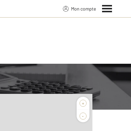
Mon compte
+
-