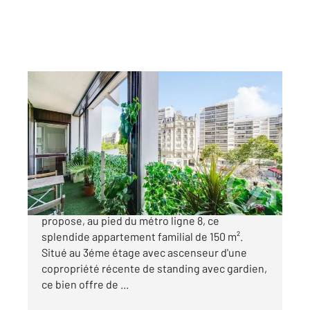
PARIS 75015
2
149,60 m
, 7 pièces
Ref : 17583
Appartement F7 à vendre
1 150 000 €
Coup de cœur ! L'agence Century 21 vous
propose, au pied du métro ligne 8, ce
splendide appartement familial de 150 m².
Situé au 3éme étage avec ascenseur d'une
copropriété récente de standing avec gardien,
ce bien offre de ...