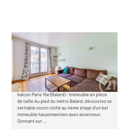
PARIS 75015
2
43,02 m
, 2 pièces
Ref : 17590
Appartement à vendre
410 000 €
Rare - Calme Absolu - 2 pièces de 44 m² avec
balcon Paris 15e (Balard) - Immeuble en pièce
de taille Au pied du métro Balard, découvrez ce
véritable cocon niché au 4ème étage d'un bel
immeuble haussmannien avec ascenseur.
Donnant sur ...