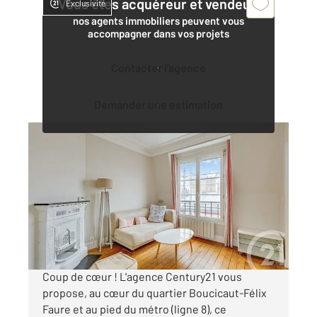
Vous êtes acquéreur et vendeur,
Exclusivité
nos agents immobiliers peuvent vous
accompagner dans vos projets
Contacter l'agence
Demander une estimation
PARIS 75015
2
31 m
, 2 pièces
Ref : 17556
Appartement T2 à vendre
390 000 €
Visiter le site dédié
Coup de cœur ! L'agence Century21 vous
propose, au cœur du quartier Boucicaut-Félix
Faure et au pied du métro (ligne 8), ce