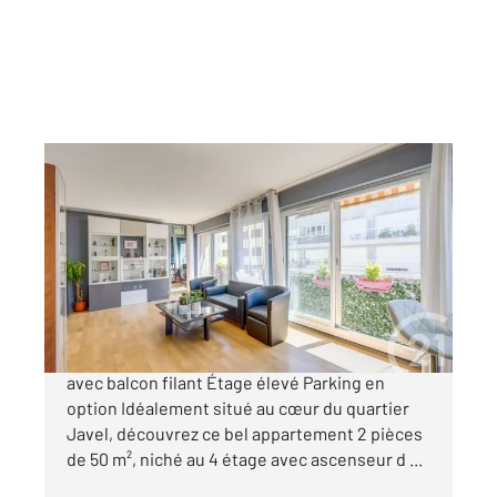
PARIS 75015
2
49,73 m
, 2 pièces
Ref : 17585
Appartement F2 à vendre
499 000 €
Paris 15 Quartier Javel Beau 2 pièces de 50m²
avec balcon filant Étage élevé Parking en
option Idéalement situé au cœur du quartier
Javel, découvrez ce bel appartement 2 pièces
de 50 m², niché au 4 étage avec ascenseur d ...