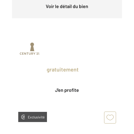
Voir le détail du bien
Prenez un temps d'avance sur le marché
en profitant
gratuitement
des Ventes
Privées CENTURY 21.
J'en profite
Exclusivité