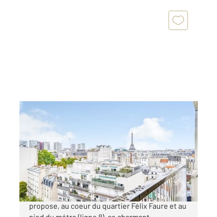
PARIS 75015
2
48,58 m
, 2 pièces
Ref : 17501
Appartement T2 à vendre
580 000 €
Coup de coeur ! L'agence Century21 vous
propose, au coeur du quartier Félix Faure et au
pied du métro (ligne 8), ce charmant