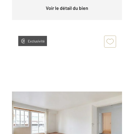
Voir le détail du bien
Exclusivité
PARIS 75015
2
65,37 m
, 3 pièces
Ref : 17420
Appartement T3 à vendre
550 000 €