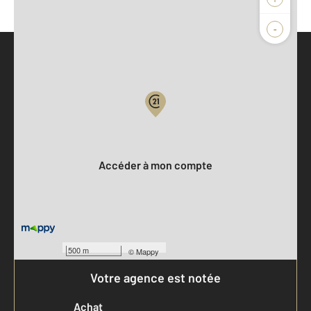
-
Parlons de vous, parlons biens
Votre compte :
Accéder à mon compte
500 m
©
Mappy
Votre agence est notée
Achat