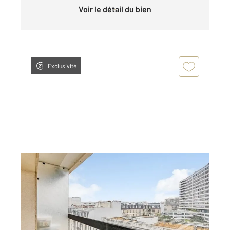
Voir le détail du bien
Exclusivité
PARIS 75015
2
72,70 m
, 3 pièces
Ref : 17554
Appartement T3 à vendre
630 000 €