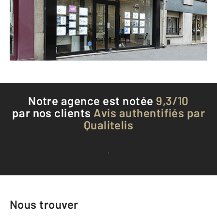
Envoyer un message
Téléphoner à l'agence
Notre agence est notée
9,3/10
par nos clients
Avis authentifiés par
Qualitelis
Voir tous les avis clients
Nous trouver