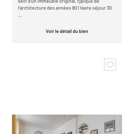
sein d'un immeuble original, typique de
l'architecture des années 80 | Vaste séjour 30
...
Voir le détail du bien
PARIS 75015
2
60,65 m
, 3 pièces
Ref : 17487