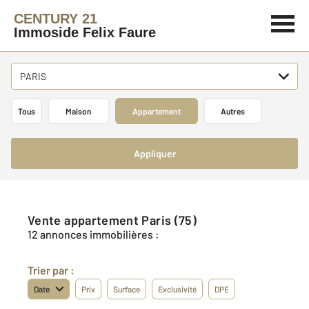
CENTURY 21
Immoside Felix Faure
PARIS
Tous
Maison
Appartement
Autres
Appliquer
Vente appartement Paris (75)
12 annonces immobilières :
Trier par :
Date
Prix
Surface
Exclusivité
DPE